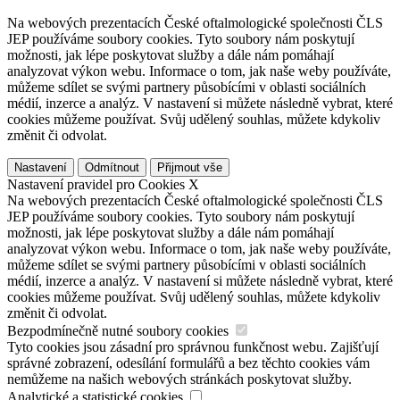
Na webových prezentacích České oftalmologické společnosti ČLS
JEP používáme soubory cookies. Tyto soubory nám poskytují
možnosti, jak lépe poskytovat služby a dále nám pomáhají
analyzovat výkon webu. Informace o tom, jak naše weby používáte,
můžeme sdílet se svými partnery působícími v oblasti sociálních
médií, inzerce a analýz. V nastavení si můžete následně vybrat, které
cookies můžeme používat. Svůj udělený souhlas, můžete kdykoliv
změnit či odvolat.
Nastavení
Odmítnout
Přijmout vše
Nastavení pravidel pro Cookies
X
Na webových prezentacích České oftalmologické společnosti ČLS
JEP používáme soubory cookies. Tyto soubory nám poskytují
možnosti, jak lépe poskytovat služby a dále nám pomáhají
analyzovat výkon webu. Informace o tom, jak naše weby používáte,
můžeme sdílet se svými partnery působícími v oblasti sociálních
médií, inzerce a analýz. V nastavení si můžete následně vybrat, které
cookies můžeme používat. Svůj udělený souhlas, můžete kdykoliv
změnit či odvolat.
Bezpodmínečně nutné soubory cookies
Tyto cookies jsou zásadní pro správnou funkčnost webu. Zajišťují
správné zobrazení, odesílání formulářů a bez těchto cookies vám
nemůžeme na našich webových stránkách poskytovat služby.
Analytické a statistické cookies