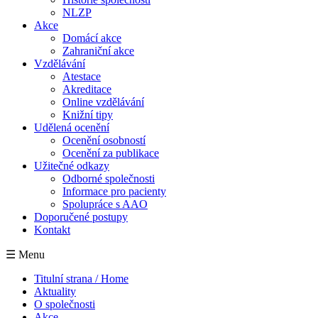
NLZP
Akce
Domácí akce
Zahraniční akce
Vzdělávání
Atestace
Akreditace
Online vzdělávání
Knižní tipy
Udělená ocenění
Ocenění osobností
Ocenění za publikace
Užitečné odkazy
Odborné společnosti
Informace pro pacienty
Spolupráce s AAO
Doporučené postupy
Kontakt
☰ Menu
Titulní strana / Home
Aktuality
O společnosti
Akce