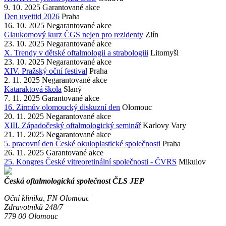
9. 10.
2025
Garantované akce
Den uveitid 2026
Praha
16. 10.
2025
Negarantované akce
Glaukomový kurz ČGS nejen pro rezidenty
Zlín
23. 10.
2025
Negarantované akce
X. Trendy v dětské oftalmologii a strabologiii
Litomyšl
23. 10.
2025
Negarantované akce
XIV. Pražský oční festival
Praha
2. 11.
2025
Negarantované akce
Kataraktová škola
Slaný
7. 11.
2025
Garantované akce
16. Zirmův olomoucký diskuzní den
Olomouc
20. 11.
2025
Negarantované akce
XIII. Západočeský oftalmologický seminář
Karlovy Vary
21. 11.
2025
Negarantované akce
5. pracovní den České okuloplastické společnosti
Praha
26. 11.
2025
Garantované akce
25. Kongres České vitreoretinální společnosti - ČVRS
Mikulov
Česká oftalmologická společnost ČLS JEP
Oční klinika, FN Olomouc
Zdravotníků 248/7
779 00 Olomouc