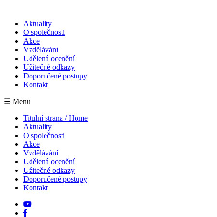
Odvolat/změnit souhlas s nastavením Cookies
Aktuality
O společnosti
Akce
Vzdělávání
Udělená ocenění
Užitečné odkazy
Doporučené postupy
Kontakt
☰ Menu
Titulní strana / Home
Aktuality
O společnosti
Akce
Vzdělávání
Udělená ocenění
Užitečné odkazy
Doporučené postupy
Kontakt