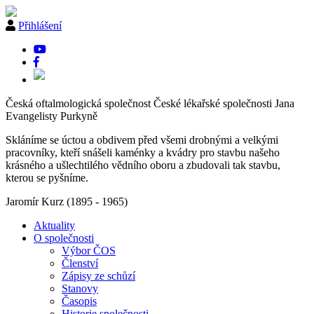
Přihlášení
Česká oftalmologická společnost
České lékařské společnosti Jana
Evangelisty Purkyně
Skláníme se úctou a obdivem před všemi drobnými a velkými
pracovníky, kteří snášeli kaménky a kvádry pro stavbu našeho
krásného a ušlechtilého vědního oboru a zbudovali tak stavbu,
kterou se pyšníme.
Jaromír Kurz
(1895 - 1965)
Aktuality
O společnosti
Výbor ČOS
Členství
Zápisy ze schůzí
Stanovy
Časopis
Historie společnosti